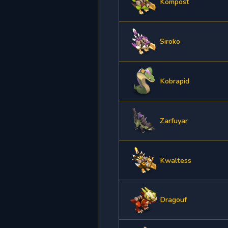
Kompost
Siroko
Kobrapid
Zarfuyar
Kwaltess
Dragouf