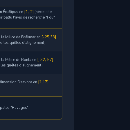
n Écaflipus en
[1,-2]
(nécessite
ir battu l'avis de recherche "Fou"
 la Milice de Brâkmar en
[-25,33]
es les quêtes d'alignement).
 la Milice de Bonta en
[-32,-57]
s les quêtes d'alignement).
a dimension Osavora en
[1,17]
ipales "Ravagés".