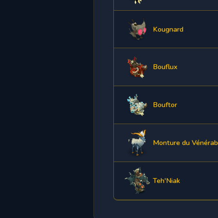
Kougnard
Bouflux
Bouftor
Monture du Vénérab
Teh'Niak