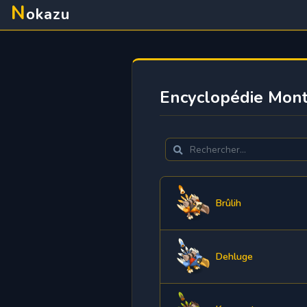
N
okazu
Encyclopédie Monti
Brûlih
Dehluge