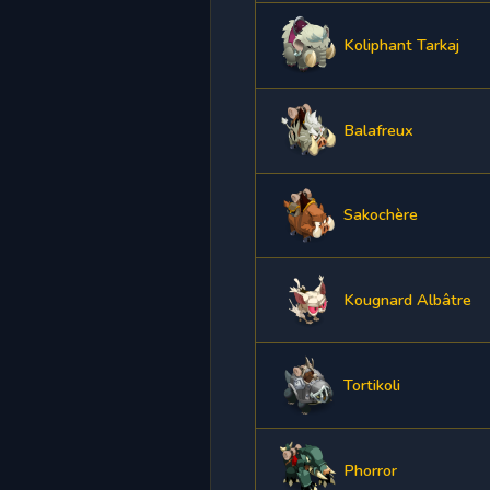
Koliphant Tarkaj
Balafreux
Sakochère
Kougnard Albâtre
Tortikoli
Phorror