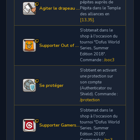
pépites auprès de
Agiter le drapeau blanc
Pépita dans le Temple
des alliances en
[13,35]
.
S'obtenait dans le
shop à l'occasion du
tournoi "Dofus World
Supporter Out of Control S3
Series, Summer
Edition 2018".
Commande :
/ooc3
S'obtient en activant
une protection sur
son compte
Se protéger
(Authenticator ou
Shield). Commande :
/protection
S'obtenait dans le
shop à l'occasion du
tournoi "Dofus World
Supporter GamersOrigin S3
Series, Summer
Edition 2018".
Commande :
/go3