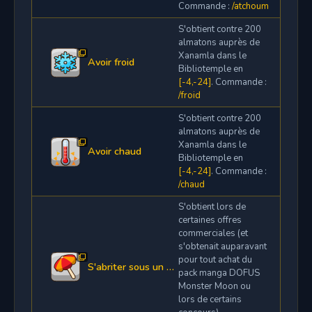
Commande :
/atchoum
S'obtient contre 200
almatons auprès de
Xanamla dans le
Avoir froid
Bibliotemple en
[-4,-24]
. Commande :
/froid
S'obtient contre 200
almatons auprès de
Xanamla dans le
Avoir chaud
Bibliotemple en
[-4,-24]
. Commande :
/chaud
S'obtient lors de
certaines offres
commerciales (et
s'obtenait auparavant
pour tout achat du
S'abriter sous un parasol
pack manga DOFUS
Monster Moon ou
lors de certains