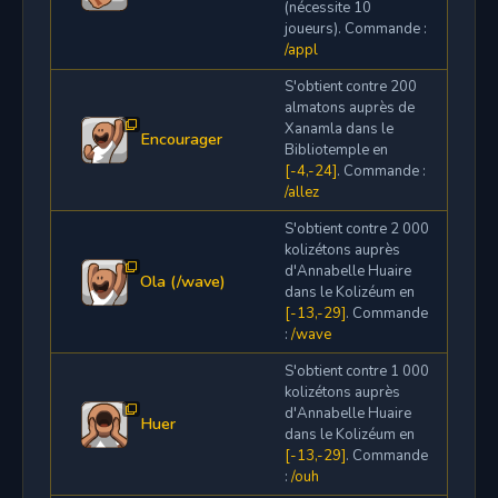
(nécessite 10
joueurs). Commande :
/appl
S'obtient contre 200
almatons auprès de
Xanamla dans le
Encourager
Bibliotemple en
[-4,-24]
. Commande :
/allez
S'obtient contre 2 000
kolizétons auprès
d'Annabelle Huaire
Ola (/wave)
dans le Kolizéum en
[-13,-29]
. Commande
:
/wave
S'obtient contre 1 000
kolizétons auprès
d'Annabelle Huaire
Huer
dans le Kolizéum en
[-13,-29]
. Commande
:
/ouh