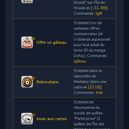
Nowel" sur l'Île de
Nowel en
[-32,-89]
).
Commande :
/gift
S'obtient lors de
certaines offres
commerciales (et
s'obtenait auparavant
Offrir un gâteau
pour tout achat du
tome 20 du manga
Dofus). Commande :
/gâteau
S'obtient dans le
labyrinthe de
Roboculaire
Merkator (dans une
salle en
[23,18]
).
Commande :
/rob
S'obtient en
récompense du
succès de quêtes
Jouer aux cartes
"Partie prise" (3
quêtes de l'Île des