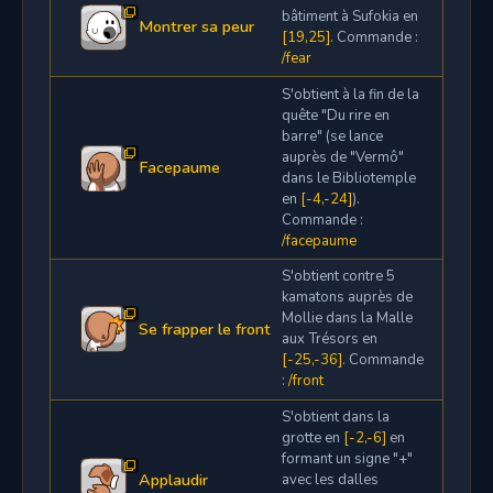
bâtiment à Sufokia en
Montrer sa peur
[19,25]
. Commande :
/fear
S'obtient à la fin de la
quête "Du rire en
barre" (se lance
auprès de "Vermô"
Facepaume
dans le Bibliotemple
en
[-4,-24]
).
Commande :
/facepaume
S'obtient contre 5
kamatons auprès de
Mollie dans la Malle
Se frapper le front
aux Trésors en
[-25,-36]
. Commande
:
/front
S'obtient dans la
grotte en
[-2,-6]
en
formant un signe "+"
Applaudir
avec les dalles