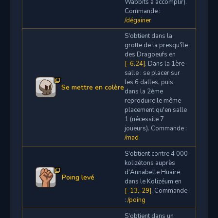
Wabbits à accomplir).
Commande :
/dégainer
S'obtient dans la
grotte de la presqu'île
des Dragoeufs en
[-6,24]
. Dans la 1ère
salle : se placer sur
les 6 dalles, puis
Se mettre en colère
dans la 2ème
reproduire le même
placement qu'en salle
1 (nécessite 7
joueurs). Commande :
/mad
S'obtient contre 4 000
kolizétons auprès
d'Annabelle Huaire
Poing levé
dans le Kolizéum en
[-13,-29]
. Commande
:
/poing
S'obtient dans un