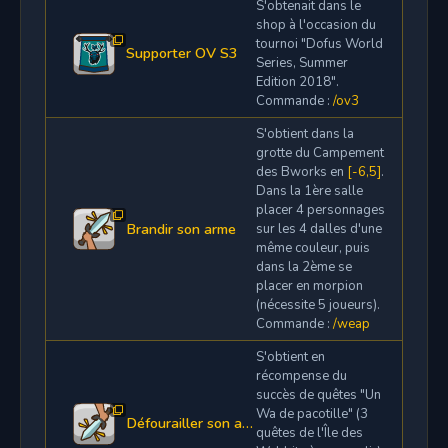
S'obtenait dans le
shop à l'occasion du
tournoi "Dofus World
Supporter OV S3
Series, Summer
Edition 2018".
Commande :
/ov3
S'obtient dans la
grotte du Campement
des Bworks en
[-6,5]
.
Dans la 1ère salle
placer 4 personnages
Brandir son arme
sur les 4 dalles d'une
même couleur, puis
dans la 2ème se
placer en morpion
(nécessite 5 joueurs).
Commande :
/weap
S'obtient en
récompense du
succès de quêtes "Un
Wa de pacotille" (3
Défourailler son arme
quêtes de l'Île des