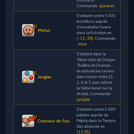
concours).
Commande :
/parasol
S'obtient contre 5 000
kolizétons auprès
d'Annabelle Huaire
Motus
dans le Kolizéum en
[-13,-29]
. Commande
:
/chut
S'obtient dans la
3ème salle du Donjon
Théâtre de Dramak,
en activant les leviers
Jongler
dans le bon ordre (2,
1, 4 et 3, puis activer
le 5ème levier sur la
droite). Commande :
/jongler
S'obtient contre 5 000
pépites auprès de
Cracheur de Feu
Pépita dans le Temple
des alliances en
[13,35]
.