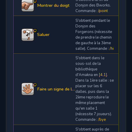
Montrer du doigt
Donjon des Bworks.
Commande :
/point
S'obtient pendant le
Donjon des
Forgerons (nécessite
Saluer
de prendre le chemin
de gauche à la 3ème
salle). Commande :
/hi
S'obtient dans le
sous-sol de la
bibliothèque
d'Amakna en
[4,1]
.
Dans la 1ère salle : se
placer sur les 6
Faire un signe de la main
dalles, puis dans la
2ème reproduire le
même placement
qu'en salle 1
(nécessite 7 joueurs).
Commande :
/bye
S'obtient auprès de