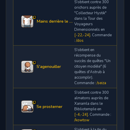
S'obtient contre 300
orichors auprès de
"Collecteur Hystik"
dans la Tour des
Mains derrière le dos
Voyageurs
Dimensionnels en
[-22,-24]
. Commande
:
/dos
S'obtient en
récompense du
succès de quêtes "Un
S'agenouiller
citoyen modèle" (6
quêtes d'Astrub à
accomplir).
Commande :
/seiza
S'obtient contre 300
almatons auprès de
Xanamla dans le
Se prosterner
Bibliotemple en
[-4,-24]
. Commande :
/kowtow
S'obtient à la fin du