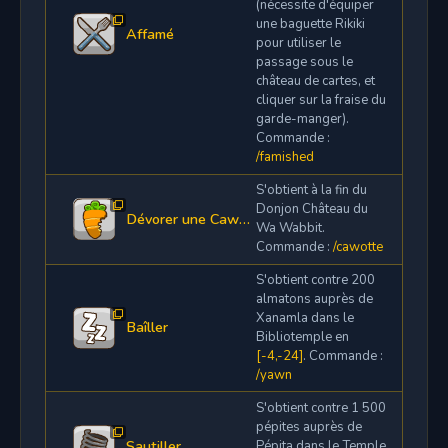
(nécessite d'équiper
une baguette Rikiki
Affamé
pour utiliser le
passage sous le
château de cartes, et
cliquer sur la fraise du
garde-manger).
Commande :
/famished
S'obtient à la fin du
Donjon Château du
Dévorer une Cawotte
Wa Wabbit.
Commande :
/cawotte
S'obtient contre 200
almatons auprès de
Xanamla dans le
Baîller
Bibliotemple en
[-4,-24]
. Commande :
/yawn
S'obtient contre 1 500
pépites auprès de
Sautiller
Pépita dans le Temple