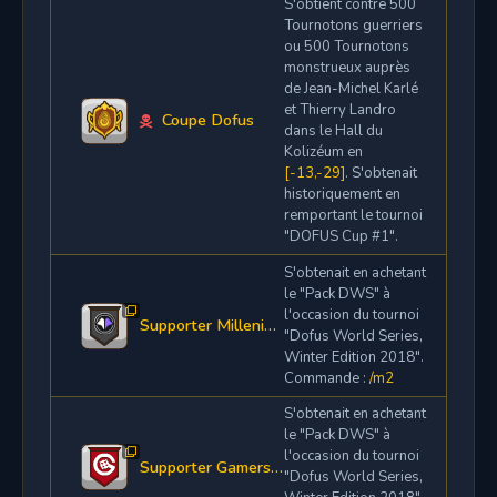
S'obtient contre 500
Tournotons guerriers
ou 500 Tournotons
monstrueux auprès
de Jean-Michel Karlé
et Thierry Landro
Coupe Dofus
dans le Hall du
Kolizéum en
[-13,-29]
. S'obtenait
historiquement en
remportant le tournoi
"DOFUS Cup #1".
S'obtenait en achetant
le "Pack DWS" à
l'occasion du tournoi
Supporter Millenium S2
"Dofus World Series,
Winter Edition 2018".
Commande :
/m2
S'obtenait en achetant
le "Pack DWS" à
l'occasion du tournoi
Supporter GamersOrigin S2
"Dofus World Series,