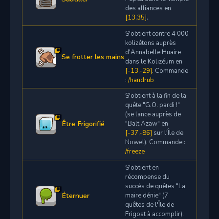
des alliances en
[13,35]
.
S'obtient contre 4 000
kolizétons auprès
d'Annabelle Huaire
Se frotter les mains
dans le Kolizéum en
[-13,-29]
. Commande
:
/handrub
S'obtient à la fin de la
quête "G.O. pardi !"
(se lance auprès de
Être Frigorifié
"Balt Azaw" en
[-37,-86]
sur l'Île de
Nowel). Commande :
/freeze
S'obtient en
récompense du
succès de quêtes "La
Éternuer
maire dénie" (7
quêtes de l'Île de
Frigost à accomplir).