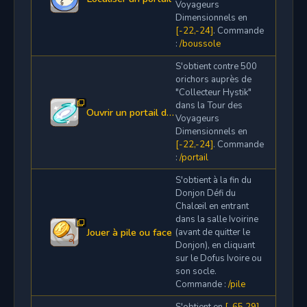
Voyageurs
Dimensionnels en
[-22,-24]
. Commande
:
/boussole
S'obtient contre 500
orichors auprès de
"Collecteur Hystik"
dans la Tour des
Ouvrir un portail de poche
Voyageurs
Dimensionnels en
[-22,-24]
. Commande
:
/portail
S'obtient à la fin du
Donjon Défi du
Chalœil en entrant
dans la salle Ivoirine
Jouer à pile ou face
(avant de quitter le
Donjon), en cliquant
sur le Dofus Ivoire ou
son socle.
Commande :
/pile
S'obtient en
[-65,29]