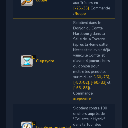
Loupe
aux Trésors en
[-25,-36]
. Commande
:
/loupe
S'obtient dans le
Donjon du Comte
Harebourg dans la
Salle de la Tocante
(après la 4ème salle).
Nécessite d'avoir déjà
vaincu le Comte, et
Clepsydre
d'avoir 4 joueurs hors
du donjon pour
mettre les pendules
sur midi (en
[-60,-75]
,
[-53,-82]
,
[-68,-83]
et
[-63,-86]
).
Commande :
/clepsydre
S'obtient contre 100
orichors auprès de
"Collecteur Hystik"
dans la Tour des
Localiser un portail