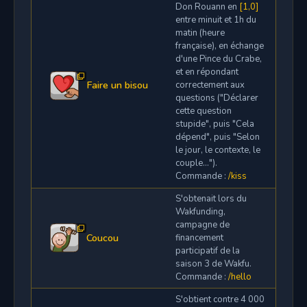
Don Rouann en
[1,0]
entre minuit et 1h du
matin (heure
française), en échange
d'une Pince du Crabe,
et en répondant
Faire un bisou
correctement aux
questions ("Déclarer
cette question
stupide", puis "Cela
dépend", puis "Selon
le jour, le contexte, le
couple...").
Commande :
/kiss
S'obtenait lors du
Wakfunding,
campagne de
Coucou
financement
participatif de la
saison 3 de Wakfu.
Commande :
/hello
S'obtient contre 4 000