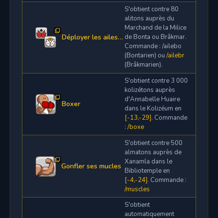
S'obtient contre 80
alitons auprès du
Marchand de la Milice
Déployer les ailes bontariennes/brâkmariennes
de Bonta ou Brâkmar.
Commande : /ailebo
(Bontarien) ou
/ailebr
(Brâkmarien).
S'obtient contre 3 000
kolizétons auprès
d'Annabelle Huaire
Boxer
dans le Kolizéum en
[-13,-29]
. Commande
:
/boxe
S'obtient contre 500
almatons auprès de
Xanamla dans le
Gonfler ses mucles
Bibliotemple en
[-4,-24]
. Commande :
/muscles
S'obtient
automatiquement