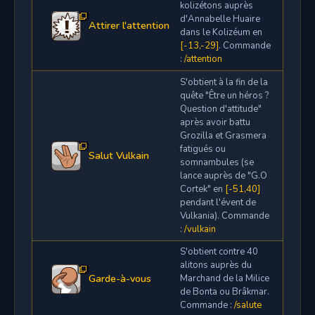
kolizétons auprès
d'Annabelle Huaire
Attirer l'attention
dans le Kolizéum en
[-13,-29]
. Commande
:
/attention
S'obtient à la fin de la
quête "Être un héros ?
Question d'attitude"
après avoir battu
Grozilla et Grasmera
fatigués ou
Salut Vulkain
somnambules (se
lance auprès de "G.O
Cortek" en
[-51,40]
pendant l'évent de
Vulkania). Commande
:
/vulkain
S'obtient contre 40
alitons auprès du
Garde-à-vous
Marchand de la Milice
de Bonta ou Brâkmar.
Commande :
/salute