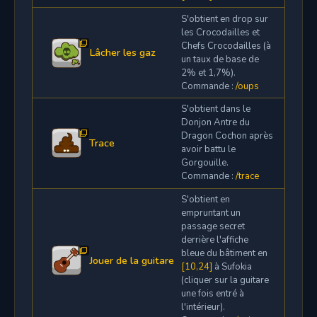
S'obtient en drop sur
les Crocodailles et
Chefs Crocodailles (à
Lâcher les gaz
un taux de base de
2% et 1,7%).
Commande :
/oups
S'obtient dans le
Donjon Antre du
Dragon Cochon après
Trace
avoir battu le
Gorgouille.
Commande :
/trace
S'obtient en
empruntant un
passage secret
derrière l'affiche
bleue du bâtiment en
Jouer de la guitare
[10,24]
à Sufokia
(cliquer sur la guitare
une fois entré à
l'intérieur).