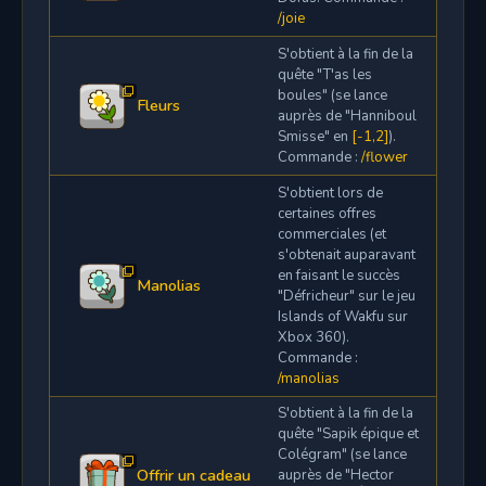
/joie
S'obtient à la fin de la
quête "T'as les
boules" (se lance
Fleurs
auprès de "Hanniboul
Smisse" en
[-1,2]
).
Commande :
/flower
S'obtient lors de
certaines offres
commerciales (et
s'obtenait auparavant
en faisant le succès
Manolias
"Défricheur" sur le jeu
Islands of Wakfu sur
Xbox 360).
Commande :
/manolias
S'obtient à la fin de la
quête "Sapik épique et
Colégram" (se lance
Offrir un cadeau
auprès de "Hector