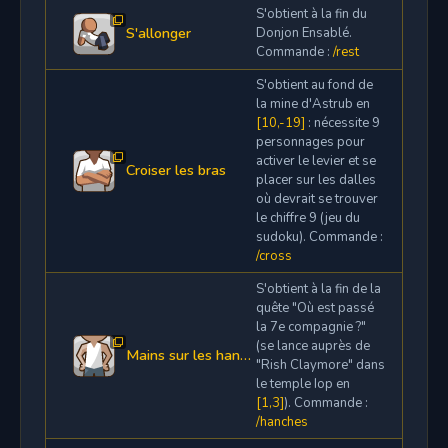
S'obtient à la fin du
S'allonger
Donjon Ensablé.
Commande :
/rest
S'obtient au fond de
la mine d'Astrub en
[10,-19]
: nécessite 9
personnages pour
activer le levier et se
Croiser les bras
placer sur les dalles
où devrait se trouver
le chiffre 9 (jeu du
sudoku). Commande :
/cross
S'obtient à la fin de la
quête "Où est passé
la 7e compagnie ?"
(se lance auprès de
Mains sur les hanches
"Rish Claymore" dans
le temple Iop en
[1,3]
). Commande :
/hanches