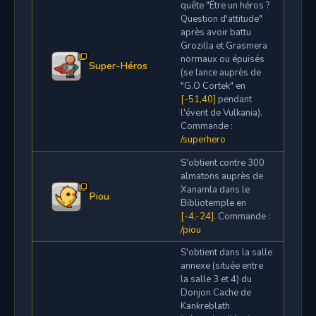
quête "Être un héros ?
Question d'attitude"
après avoir battu
Grozilla et Grasmera
normaux ou épuisés
Super-Héros
(se lance auprès de
"G.O Cortek" en
[-51,40]
pendant
l'évent de Vulkania).
Commande :
/superhero
S'obtient contre 300
almatons auprès de
Xanamla dans le
Piou
Bibliotemple en
[-4,-24]
. Commande :
/piou
S'obtient dans la salle
annexe (située entre
la salle 3 et 4) du
Donjon Cache de
Kankreblath