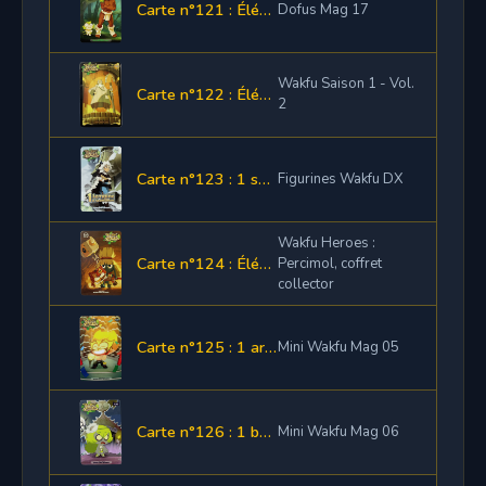
Carte n°121 : Élément de panoplie Gadjète
Dofus Mag 17
Wakfu Saison 1 - Vol.
Carte n°122 : Élément de paniplie Stroud
2
Carte n°123 : 1 semaine d'abonnement
Figurines Wakfu DX
Wakfu Heroes :
Carte n°124 : Élément de panoplie Percimol
Percimol, coffret
collector
Carte n°125 : 1 arc Shushette
Mini Wakfu Mag 05
Carte n°126 : 1 baguette Shushette
Mini Wakfu Mag 06