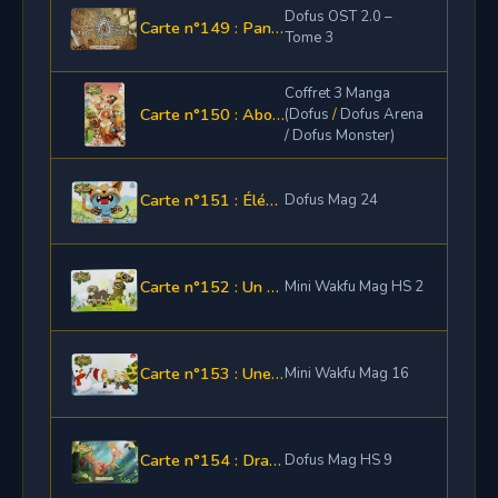
Dofus OST 2.0 –
Carte n°149 : Panoplie de Danioule
Tome 3
Coffret 3 Manga
Carte n°150 : Abonnement 1 mois
(Dofus
/
Dofus Arena
/ Dofus Monster)
Carte n°151 : Élément de la Cosmoplie
Dofus Mag 24
Carte n°152 : Un élément de la Panoplie Yugo
Mini Wakfu Mag HS 2
Carte n°153 : Une épée Shushette
Mini Wakfu Mag 16
Carte n°154 : Dragodinde Kraméléon
Dofus Mag HS 9