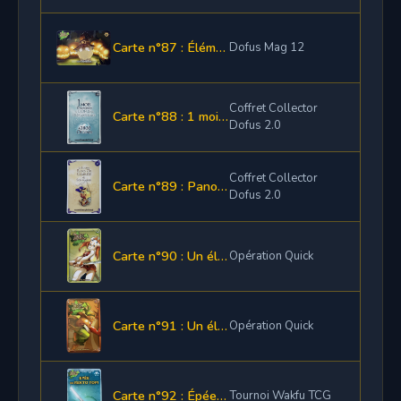
Carte n°87 : Élément de panoplie Mace
Dofus Mag 12
Coffret Collector
Carte n°88 : 1 mois d'abonnement Dofus & Dofus Pocket + 2800 ogrines
Dofus 2.0
Coffret Collector
Carte n°89 : Panoplie Rocks Or complète & son familier
Dofus 2.0
Carte n°90 : Un élément de panoplie
Opération Quick
Carte n°91 : Un élément de panoplie
Opération Quick
Carte n°92 : Épée de Reckto Topi
Tournoi Wakfu TCG