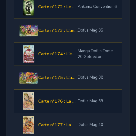
Carte n°172 : Le Casque d'Ombre
Ankama Convention 6
Carte n°173 : L'anneau et le bouclier Stroplante
Dofus Mag 35
Manga Dofus Tome
Carte n°174 : L'émote "Offrir un gâteau"
20 Goldector
Carte n°175 : L'amulette et la cape Stroplante
Dofus Mag 38
Carte n°176 : La Koifwaïï et le Slipwaïï de la Panoplie Kawaï
Dofus Mag 39
Carte n°177 : La Capewaïï et les Dagwaïï de la Panoplie Kawaï
Dofus Mag 40