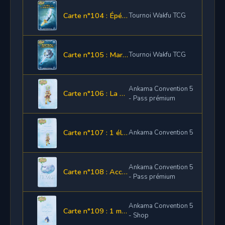
Carte n°104 : Épée de Phong Huss
Tournoi Wakfu TCG
Carte n°105 : Marteau d'Hectaupe
Tournoi Wakfu TCG
Ankama Convention 5
Carte n°106 : La Panoplie des Glaces
- Pass prémium
Carte n°107 : 1 élément de la Panoplie des Glaces
Ankama Convention 5
Ankama Convention 5
Carte n°108 : Accès à la bêta Frigost
- Pass prémium
Ankama Convention 5
Carte n°109 : 1 mois d'abonnement Dofus + Le famillier Gupin
- Shop