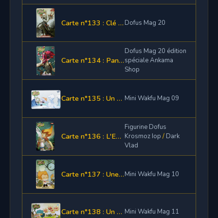
Carte n°133 : Clé bétâ Zobal
Dofus Mag 20
Dofus Mag 20 édition
Carte n°134 : Panoplie Panoplopinz
spéciale Ankama
Shop
Carte n°135 : Un marteau Shushette
Mini Wakfu Mag 09
Figurine Dofus
Carte n°136 : L'Emote de Classe Iop
Krosmoz Iop
/
Dark
Vlad
Carte n°137 : Une pelle Shushette
Mini Wakfu Mag 10
Carte n°138 : Un élément de la Panoplie Gato
Mini Wakfu Mag 11