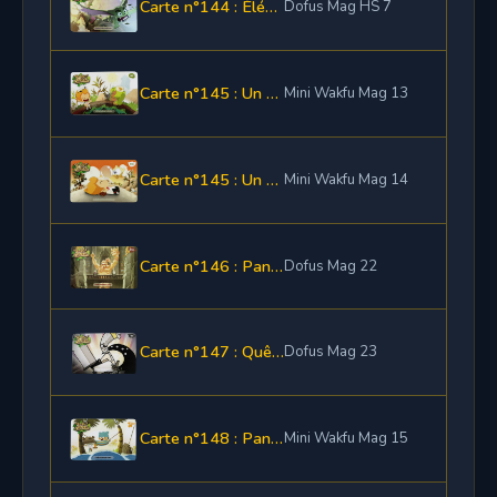
Carte n°144 : Élément de panoplie Nokio
Dofus Mag HS 7
Carte n°145 : Un élément de la Citronoplie
Mini Wakfu Mag 13
Carte n°145 : Un élément de la panoplie Peggy la Porkass
Mini Wakfu Mag 14
Carte n°146 : Pano Boufton Rouge ou Pano Real Boitar
Dofus Mag 22
Carte n°147 : Quêtes "Sur les traces de Goultard"
Dofus Mag 23
Carte n°148 : Panoplie du Bois de l’Est
Mini Wakfu Mag 15