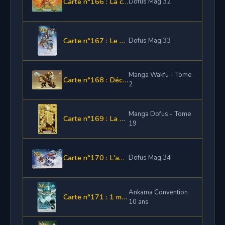
Carte n°166 : La cape et l'anneau Diplonoplie
Dofus Mag 32
Carte n°167 : Le bouclier et l'anneau Glagla
Dofus Mag 33
Manga Wakfu - Tome
Carte n°168 : Décoration Train-Train Justice (Wakfu)
2
Manga Dofus - Tome
Carte n°169 : La Panoplie Justoplie
19
Carte n°170 : L'amulette et la cape Glagla
Dofus Mag 34
Ankama Convention
Carte n°171 : 1 mois d'abonnement Dofus + Cadeau convention 10 ans
10 ans