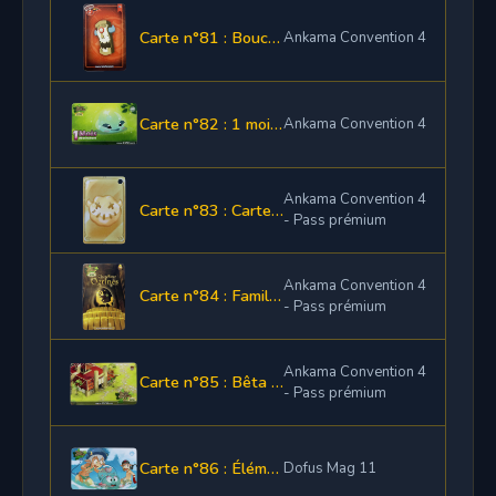
Carte n°81 : Bouclier des Bouftons Rouges
Ankama Convention 4
Carte n°82 : 1 mois d'abonnement Dofus + Le famillier Gelutin
Ankama Convention 4
Ankama Convention 4
Carte n°83 : Carte exclusive sac premium Ankama Convention 4
- Pass prémium
Ankama Convention 4
Carte n°84 : Familier Chercheur d'Ogrines
- Pass prémium
Ankama Convention 4
Carte n°85 : Bêta test fermé Dofus 2.0
- Pass prémium
Carte n°86 : Élément de panoplie Solaire
Dofus Mag 11