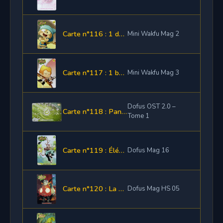
Carte n°116 : 1 dague Shushette
Mini Wakfu Mag 2
Carte n°117 : 1 bâton Shushette
Mini Wakfu Mag 3
Dofus OST 2.0 –
Carte n°118 : Panoplie Françis Kabroule
Tome 1
Carte n°119 : Élément de panoplie Grilliane
Dofus Mag 16
Carte n°120 : La Panoplie Chauffe-Souris
Dofus Mag HS 05