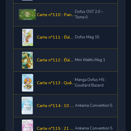
Dofus OST 2.0 –
Carte n°110 : Panoplie Lonne Jenone
Tome 0
Carte n°111 : Élément de panoplie Slump
Dofus Mag 15
Carte n°112 : Élément de panoplie Yugo
Mini Wakfu Mag 1
Manga Dofus HS :
Carte n°113 : Quêtes "Sur les traces de Goultard"
Goultard Bazard
Carte n°114 : 10 000 Ogrines + 100 points cadeau
Ankama Convention 5
Carte n°115 : 21 000 Ogrines + 210 points cadeau
Ankama Convention 5