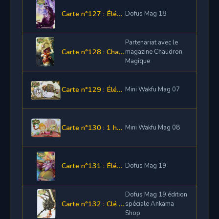
Carte n°127 : Élément de panoplie Papier
Dofus Mag 18
Partenariat avec le
Carte n°128 : Chapeaudron
magazine Chaudron
Magique
Carte n°129 : Élément de la panoplie Paupayahn ou Gato
Mini Wakfu Mag 07
Carte n°130 : 1 hache Shushette
Mini Wakfu Mag 08
Carte n°131 : Élément de la Panoplume
Dofus Mag 19
Dofus Mag 19 édition
Carte n°132 : Clé bétâ Roublards
spéciale Ankama
Shop