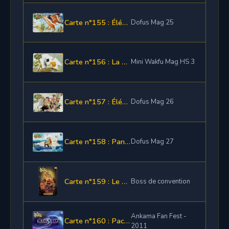
Carte n°155 : Élément de la Poneyplie
Dofus Mag 25
Carte n°156 : La Panoplie Yug
Mini Wakfu Mag HS 3
Carte n°157 : Élément de la Gladianoplie
Dofus Mag 26
Carte n°158 : Panouzbeck
Dofus Mag 27
Carte n°159 : Le Scaphandre de l'Hyperscampe
Boss de convention
Ankama Fan Fest -
Carte n°160 : Pacmonoplie
2011