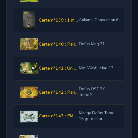
Carte n°139 : 1 mois d'abonnement Dofus + Le familier de convention
Ankama Convention 6
Carte n°140 : Panoplisonnier
Dofus Mag 21
Carte n°141 : Un élément de la panoplie Cristaline
Mini Wakfu Mag 12
Dofus OST 2.0 –
Carte n°142 : Panoplie de Pandalida
Tome 2
Manga Dofus Tome
Carte n°143 : Élément de la Panopilozité
15 goldector